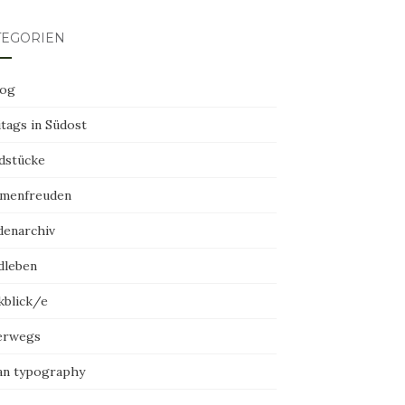
TEGORIEN
log
tags in Südost
dstücke
menfreuden
denarchiv
dleben
kblick/e
erwegs
an typography