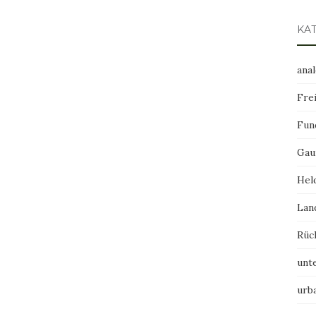
KA
ana
Frei
Fun
Gau
Hel
Lan
Rüc
unt
urb