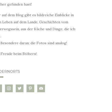
rher gefunden hast!
 auf dem Blog gibt es bildreiche Einblicke in
n Leben auf dem Lande, Geschichten vom
erwegssein, aus der Küche und Dinge, die ich
.
 Besondere daran: die Fotos sind analog!
l Freude beim Stöbern!
DERNORTS
glovin
instagram
twitter
pinterest
mail