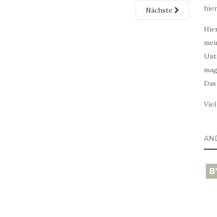
hie
Nächste
Hier
mei
Unt
mag
Das
Vie
AN
blo