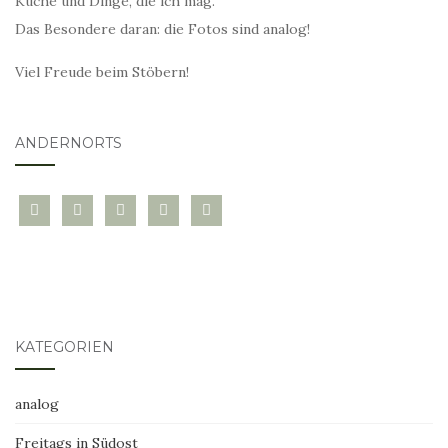
Küche und Dinge, die ich mag.
Das Besondere daran: die Fotos sind analog!
Viel Freude beim Stöbern!
ANDERNORTS
bloglovin
instagram
twitter
pinterest
mail
KATEGORIEN
analog
Freitags in Südost