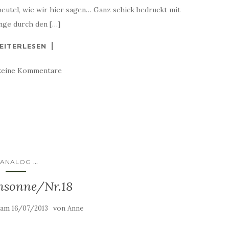
beutel, wie wir hier sagen… Ganz schick bedruckt mit
inge durch den […]
EITERLESEN
keine Kommentare
...
ANALOG
nsonne/Nr.18
t am
von
16/07/2013
Anne