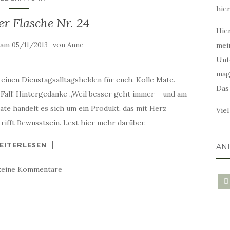
hie
er Flasche Nr. 24
Hier
t am
von
05/11/2013
Anne
mei
Unt
mag
einen Dienstagsalltagshelden für euch. Kolle Mate.
Das
n Fall! Hintergedanke „Weil besser geht immer – und am
ate handelt es sich um ein Produkt, das mit Herz
Vie
trifft Bewusstsein. Lest hier mehr darüber.
EITERLESEN
AN
keine Kommentare
blo