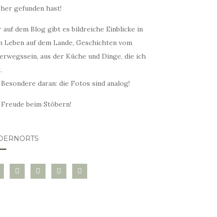
rher gefunden hast!
 auf dem Blog gibt es bildreiche Einblicke in
n Leben auf dem Lande, Geschichten vom
erwegssein, aus der Küche und Dinge, die ich
.
 Besondere daran: die Fotos sind analog!
l Freude beim Stöbern!
DERNORTS
glovin
instagram
twitter
pinterest
mail