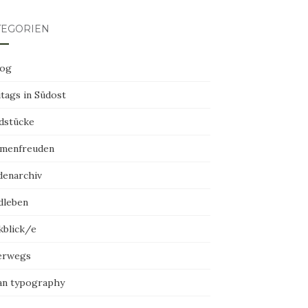
TEGORIEN
log
tags in Südost
dstücke
menfreuden
denarchiv
dleben
kblick/e
erwegs
an typography