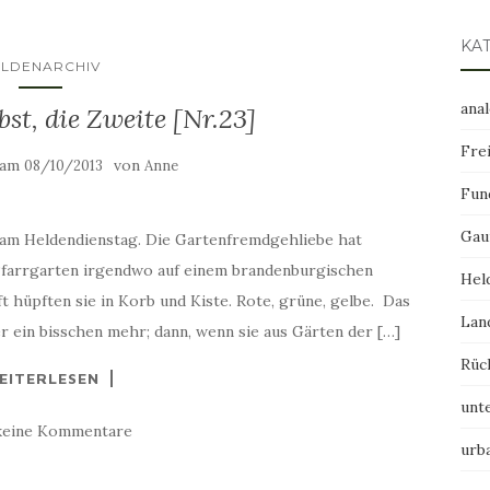
KA
ELDENARCHIV
ana
st, die Zweite [Nr.23]
Frei
t am
von
08/10/2013
Anne
Fun
Gau
 am Heldendienstag. Die Gartenfremdgehliebe hat
 Pfarrgarten irgendwo auf einem brandenburgischen
Hel
t hüpften sie in Korb und Kiste. Rote, grüne, gelbe. Das
Lan
r ein bisschen mehr; dann, wenn sie aus Gärten der […]
Rüc
EITERLESEN
unt
keine Kommentare
urb