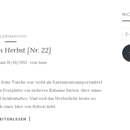
NI
E-
ELDENARCHIV
Mai
 Herbst [Nr. 22]
Adr
t am
von
01/10/2013
Anne
e feine Tasche war wohl als Kastanientransportmittel
en Festplatte ein sicheres Zuhause bieten. Aber umso
el heldenhafter. Und weil das Herbstlicht heute so
einer Idee von Roboti liebt.
EITERLESEN