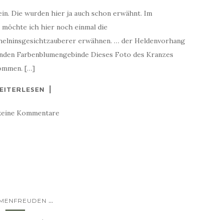
in. Die wurden hier ja auch schon erwähnt. Im
 möchte ich hier noch einmal die
helninsgesichtzauberer erwähnen. … der Heldenvorhang
Wänden Farbenblumengebinde Dieses Foto des Kranzes
ommen. […]
EITERLESEN
keine Kommentare
...
MENFREUDEN