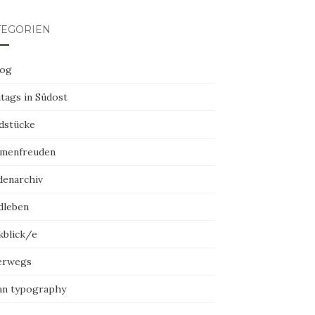
TEGORIEN
log
tags in Südost
dstücke
menfreuden
denarchiv
dleben
kblick/e
erwegs
an typography