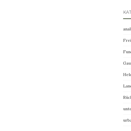
KA
ana
Frei
Fun
Gau
Hel
Lan
Rüc
unt
urb