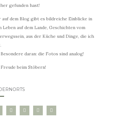
rher gefunden hast!
 auf dem Blog gibt es bildreiche Einblicke in
n Leben auf dem Lande, Geschichten vom
erwegssein, aus der Küche und Dinge, die ich
.
 Besondere daran: die Fotos sind analog!
l Freude beim Stöbern!
DERNORTS
glovin
instagram
twitter
pinterest
mail