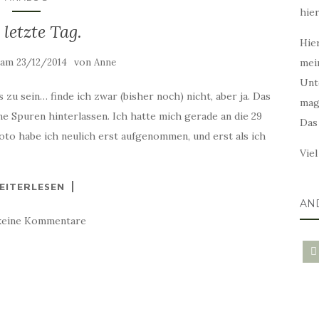
hie
 letzte Tag.
Hier
t am
von
23/12/2014
Anne
mei
Unt
 zu sein… finde ich zwar (bisher noch) nicht, aber ja. Das
mag
 Spuren hinterlassen. Ich hatte mich gerade an die 29
Das
to habe ich neulich erst aufgenommen, und erst als ich
Vie
EITERLESEN
AN
keine Kommentare
blo