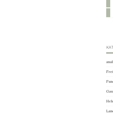
pint
mail
KA
ana
Frei
Fun
Gau
Hel
Lan