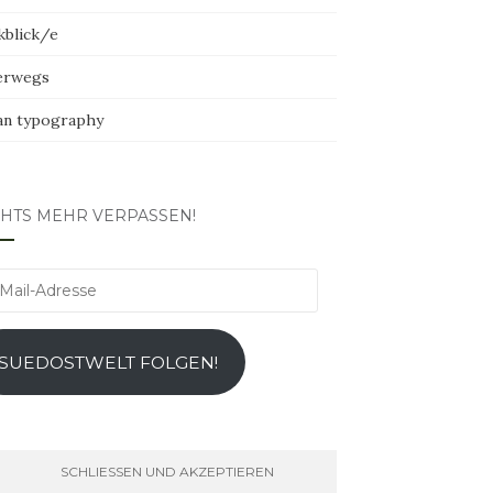
kblick/e
erwegs
an typography
CHTS MEHR VERPASSEN!
l-
esse
SUEDOSTWELT FOLGEN!