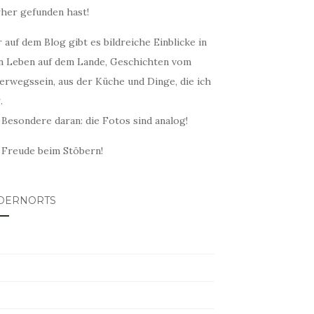
rher gefunden hast!
 auf dem Blog gibt es bildreiche Einblicke in
n Leben auf dem Lande, Geschichten vom
erwegssein, aus der Küche und Dinge, die ich
.
 Besondere daran: die Fotos sind analog!
l Freude beim Stöbern!
DERNORTS
lovin
tagram
ter