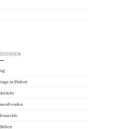
erest
TEGORIEN
log
tags in Südost
dstücke
menfreuden
denarchiv
dleben