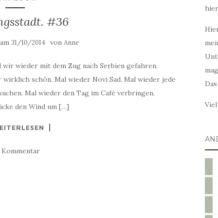
hie
ngsstadt. #36
Hier
t am
von
31/10/2014
Anne
mei
Unt
d wir wieder mit dem Zug nach Serbien gefahren.
mag
 wirklich schön. Mal wieder Novi Sad. Mal wieder jede
Das
uchen. Mal wieder den Tag im Café verbringen,
Vie
ücke den Wind um […]
EITERLESEN
AN
1 Kommentar
blog
ins
twit