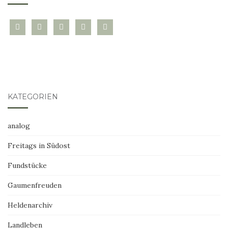
bloglovin
instagram
twitter
pinterest
mail
KATEGORIEN
analog
Freitags in Südost
Fundstücke
Gaumenfreuden
Heldenarchiv
Landleben