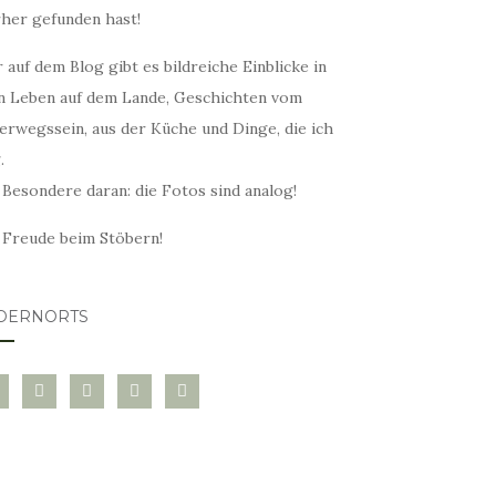
rher gefunden hast!
 auf dem Blog gibt es bildreiche Einblicke in
n Leben auf dem Lande, Geschichten vom
erwegssein, aus der Küche und Dinge, die ich
.
 Besondere daran: die Fotos sind analog!
l Freude beim Stöbern!
DERNORTS
glovin
instagram
twitter
pinterest
mail