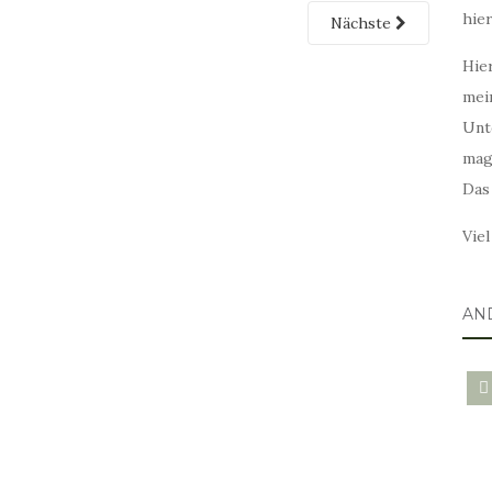
hie
Nächste
Hier
mei
Unt
mag
Das
Vie
AN
blo