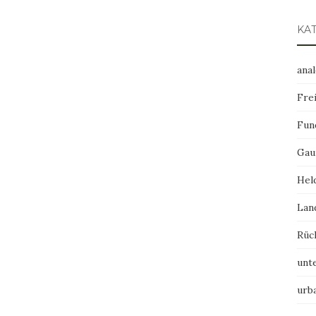
KA
ana
Frei
Fun
Gau
Hel
Lan
Rüc
unt
urb