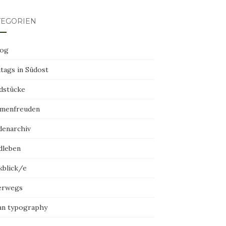
TEGORIEN
log
tags in Südost
dstücke
menfreuden
denarchiv
dleben
kblick/e
erwegs
an typography