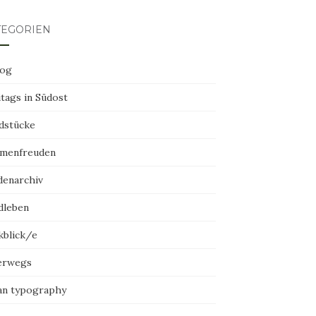
TEGORIEN
log
tags in Südost
dstücke
menfreuden
denarchiv
dleben
kblick/e
erwegs
an typography