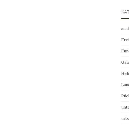
KA
ana
Frei
Fun
Gau
Hel
Lan
Rüc
unt
urb