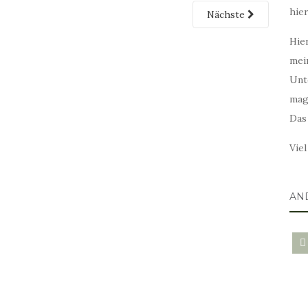
hie
Nächste
Hier
mei
Unt
mag
Das
Vie
AN
blo