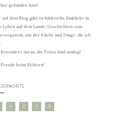
rher gefunden hast!
 auf dem Blog gibt es bildreiche Einblicke in
n Leben auf dem Lande, Geschichten vom
erwegssein, aus der Küche und Dinge, die ich
.
 Besondere daran: die Fotos sind analog!
l Freude beim Stöbern!
DERNORTS
glovin
instagram
twitter
pinterest
mail