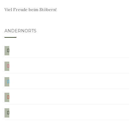
Viel Freude beim Stöbern!
ANDERNORTS
bloglovin
instagram
twitter
pinterest
mail