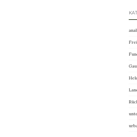
KA
ana
Frei
Fun
Gau
Hel
Lan
Rüc
unt
urb