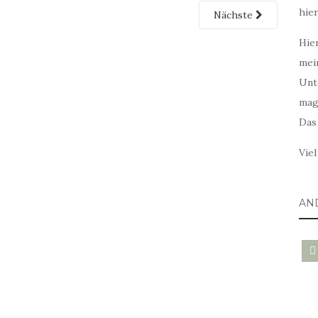
hie
Nächste
Hier
mei
Unt
mag
Das
Vie
AN
blo