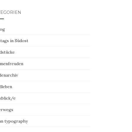
TEGORIEN
log
tags in Südost
dstücke
menfreuden
denarchiv
dleben
kblick/e
erwegs
an typography