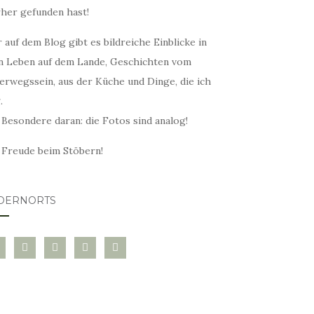
rher gefunden hast!
 auf dem Blog gibt es bildreiche Einblicke in
n Leben auf dem Lande, Geschichten vom
erwegssein, aus der Küche und Dinge, die ich
.
 Besondere daran: die Fotos sind analog!
l Freude beim Stöbern!
DERNORTS
glovin
instagram
twitter
pinterest
mail