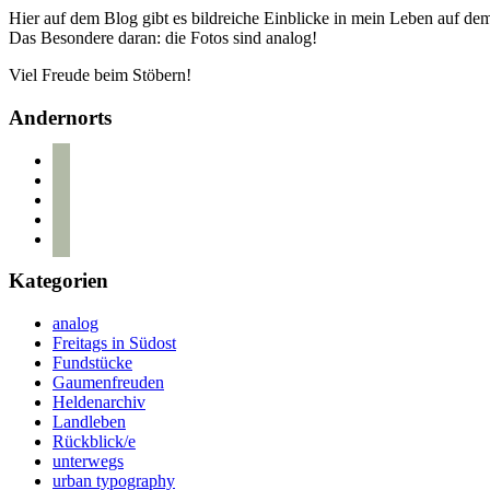
Hier auf dem Blog gibt es bildreiche Einblicke in mein Leben auf d
Das Besondere daran: die Fotos sind analog!
Viel Freude beim Stöbern!
Andernorts
bloglovin
instagram
twitter
pinterest
mail
Kategorien
analog
Freitags in Südost
Fundstücke
Gaumenfreuden
Heldenarchiv
Landleben
Rückblick/e
unterwegs
urban typography