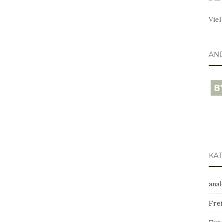
Vie
AN
blo
KA
ana
Frei