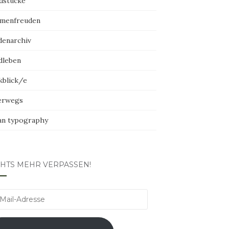
dstücke
menfreuden
denarchiv
dleben
kblick/e
erwegs
an typography
CHTS MEHR VERPASSEN!
l-
esse