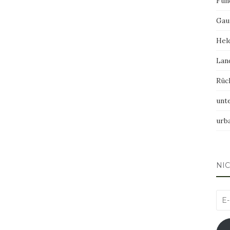
Fun
Gau
Hel
Lan
Rüc
unt
urb
NI
E-
Mai
Adr