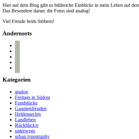
Hier auf dem Blog gibt es bildreiche Einblicke in mein Leben auf d
Das Besondere daran: die Fotos sind analog!
Viel Freude beim Stöbern!
Andernorts
bloglovin
instagram
twitter
pinterest
mail
Kategorien
analog
Freitags in Südost
Fundstücke
Gaumenfreuden
Heldenarchiv
Landleben
Rückblick/e
unterwegs
urban typography