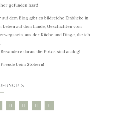
rher gefunden hast!
 auf dem Blog gibt es bildreiche Einblicke in
n Leben auf dem Lande, Geschichten vom
erwegssein, aus der Küche und Dinge, die ich
.
 Besondere daran: die Fotos sind analog!
l Freude beim Stöbern!
DERNORTS
glovin
instagram
twitter
pinterest
mail