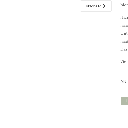
hie
Nächste
Hier
mei
Unt
mag
Das
Vie
AN
blo