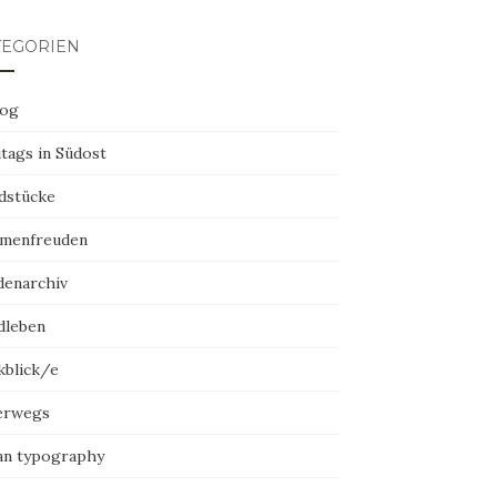
TEGORIEN
log
tags in Südost
dstücke
menfreuden
denarchiv
dleben
kblick/e
erwegs
an typography