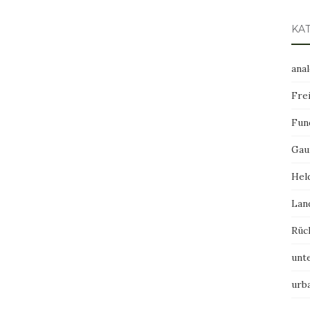
KA
ana
Frei
Fun
Gau
Hel
Lan
Rüc
unt
urb