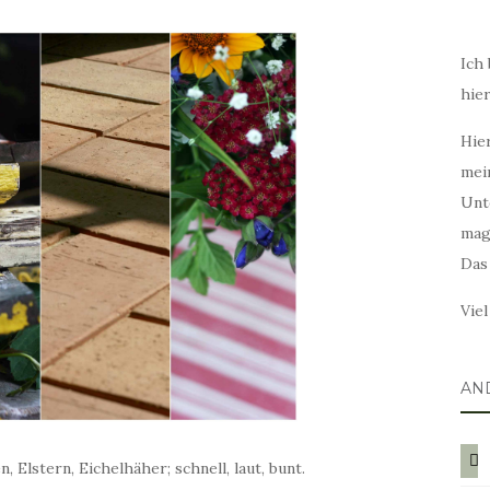
Ich 
hie
Hier
mei
Unt
mag
Das
Vie
AN
blog
, Elstern, Eichelhäher; schnell, laut, bunt.