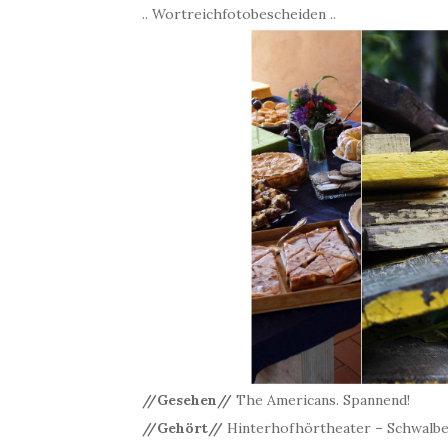
.. Wortreichfotobescheiden ..
//Gesehen//
The Americans. Spannend!
//Gehört//
Hinterhofhörtheater
–
Schwalben