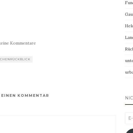
Fun
Gau
Hel
Lan
keine Kommentare
Rüc
CHENRÜCKBLICK
unt
urb
E EINEN KOMMENTAR
NI
E-
Mai
Adr