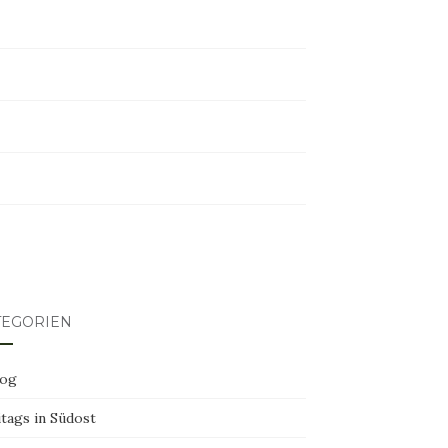
tagram
ter
erest
TEGORIEN
log
tags in Südost