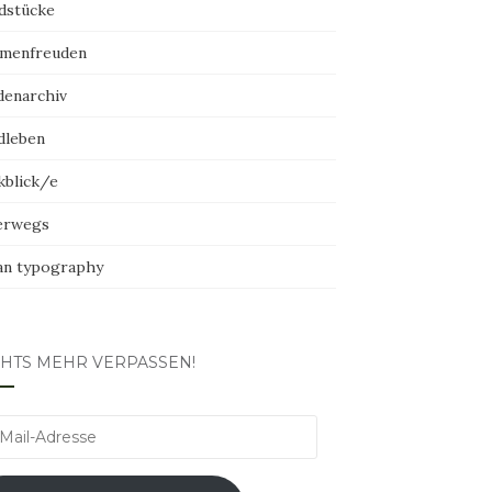
dstücke
menfreuden
denarchiv
dleben
kblick/e
erwegs
an typography
CHTS MEHR VERPASSEN!
l-
esse