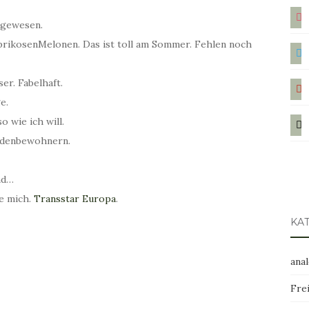
ins
 gewesen.
rikosenMelonen. Das ist toll am Sommer. Fehlen noch
twit
pint
r. Fabelhaft.
e.
mail
o wie ich will.
rdenbewohnern.
nd…
e mich.
Transstar Europa
.
KA
ana
Frei