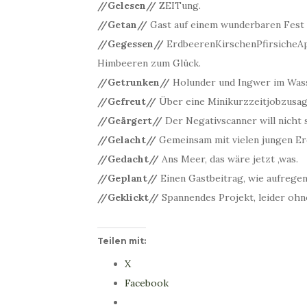
//Gelesen//
ZEITung.
//Getan//
Gast auf einem wunderbaren Fest
//Gegessen//
ErdbeerenKirschenPfirsicheAp
Himbeeren zum Glück.
//Getrunken//
Holunder und Ingwer im Wasse
//Gefreut//
Über eine Minikurzzeitjobzusag
//Geärgert//
Der Negativscanner will nicht s
//Gelacht//
Gemeinsam mit vielen jungen E
//Gedacht//
Ans Meer, das wäre jetzt ‚was.
//Geplant//
Einen Gastbeitrag, wie aufrege
//Geklickt//
Spannendes Projekt, leider ohn
Teilen mit:
X
Facebook