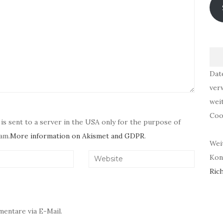
Dat
ver
wei
Coo
 is sent to a server in the USA only for the purpose of
am.
More information on Akismet and GDPR
.
Wei
Kont
Rich
entare via E-Mail.