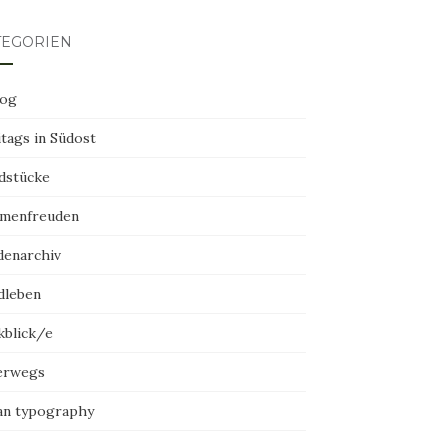
TEGORIEN
log
tags in Südost
dstücke
menfreuden
denarchiv
dleben
kblick/e
erwegs
an typography