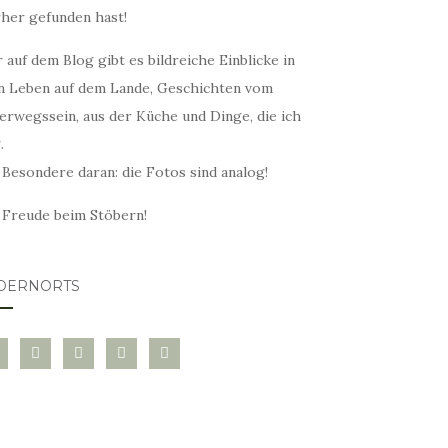
rher gefunden hast!
 auf dem Blog gibt es bildreiche Einblicke in
n Leben auf dem Lande, Geschichten vom
erwegssein, aus der Küche und Dinge, die ich
.
 Besondere daran: die Fotos sind analog!
l Freude beim Stöbern!
DERNORTS
glovin
instagram
twitter
pinterest
mail