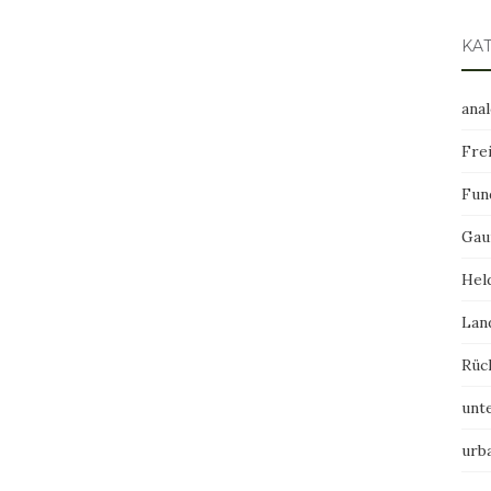
KA
ana
Frei
Fun
Gau
Hel
Lan
Rüc
unt
urb