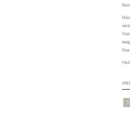
hie
Hier
mei
Unt
mag
Das
Vie
AN
blo