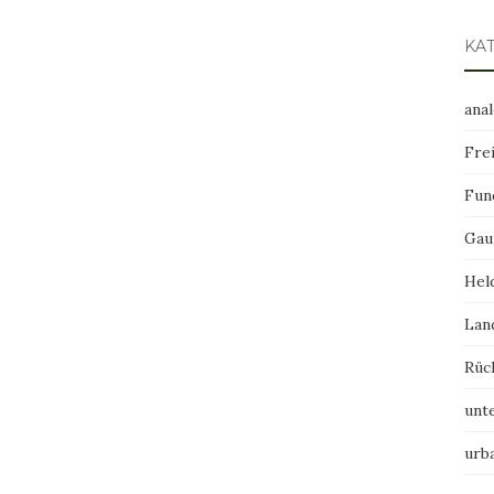
KA
ana
Frei
Fun
Gau
Hel
Lan
Rüc
unt
urb