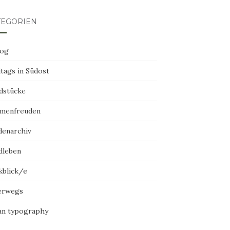
TEGORIEN
log
tags in Südost
dstücke
menfreuden
denarchiv
dleben
kblick/e
erwegs
an typography