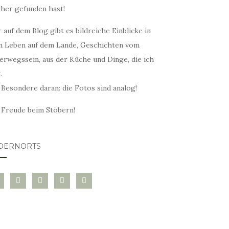
rher gefunden hast!
 auf dem Blog gibt es bildreiche Einblicke in
n Leben auf dem Lande, Geschichten vom
erwegssein, aus der Küche und Dinge, die ich
.
 Besondere daran: die Fotos sind analog!
l Freude beim Stöbern!
DERNORTS
glovin
instagram
twitter
pinterest
mail