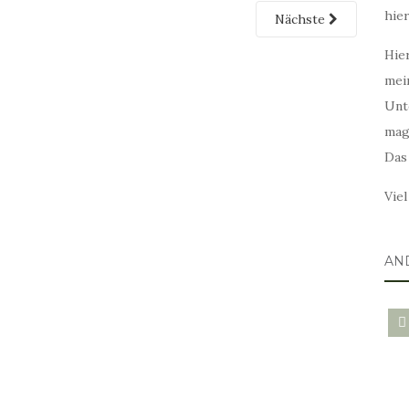
hie
Nächste
Hier
mei
Unt
mag
Das
Vie
AN
blo