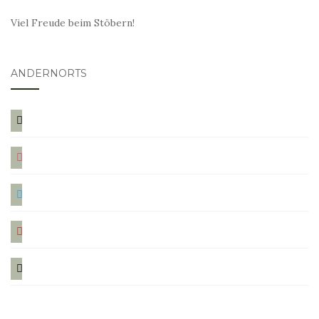
Viel Freude beim Stöbern!
ANDERNORTS
bloglovin
instagram
twitter
pinterest
mail