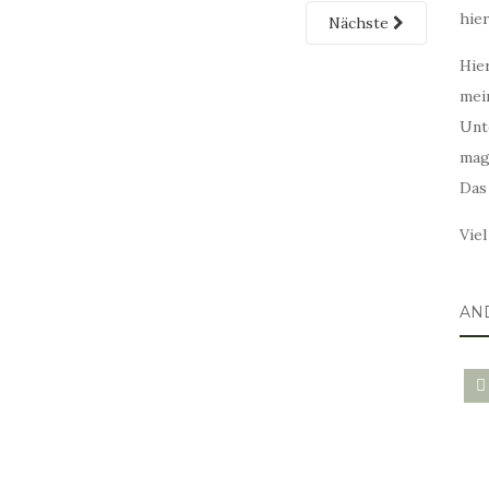
hie
Nächste
Hier
mei
Unt
mag
Das
Vie
AN
blo