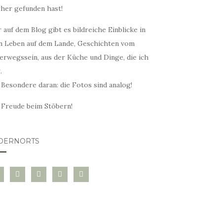
rher gefunden hast!
 auf dem Blog gibt es bildreiche Einblicke in
n Leben auf dem Lande, Geschichten vom
erwegssein, aus der Küche und Dinge, die ich
.
 Besondere daran: die Fotos sind analog!
l Freude beim Stöbern!
DERNORTS
glovin
instagram
twitter
pinterest
mail