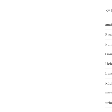
KA
ana
Frei
Fun
Gau
Hel
Lan
Rüc
unt
urb