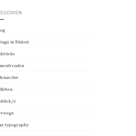
TEGORIEN
log
tags in Südost
dstücke
menfreuden
denarchiv
dleben
kblick/e
erwegs
an typography