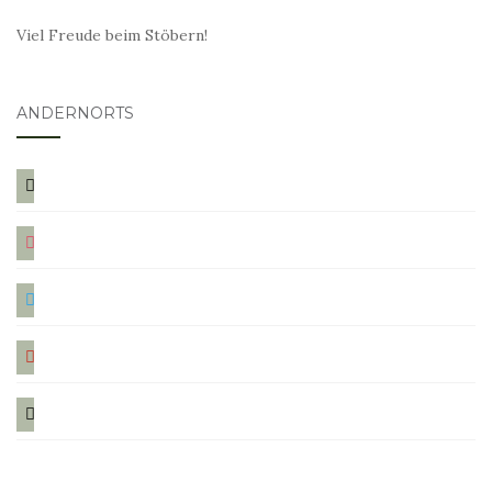
Viel Freude beim Stöbern!
ANDERNORTS
bloglovin
instagram
twitter
pinterest
mail