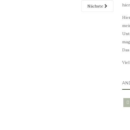
hie
Nächste
Hier
mei
Unt
mag
Das
Vie
AN
blo