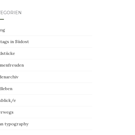
TEGORIEN
log
tags in Südost
dstücke
menfreuden
denarchiv
dleben
kblick/e
erwegs
an typography