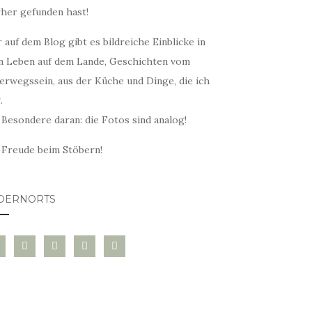
rher gefunden hast!
 auf dem Blog gibt es bildreiche Einblicke in
n Leben auf dem Lande, Geschichten vom
erwegssein, aus der Küche und Dinge, die ich
.
 Besondere daran: die Fotos sind analog!
l Freude beim Stöbern!
DERNORTS
glovin
instagram
twitter
pinterest
mail