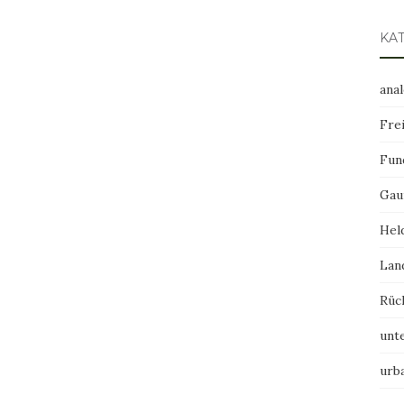
KA
ana
Frei
Fun
Gau
Hel
Lan
Rüc
unt
urb