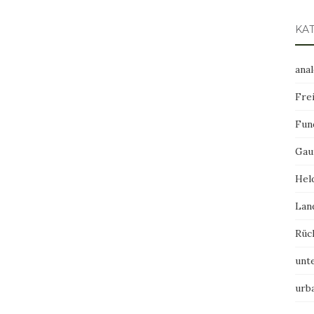
KA
ana
Frei
Fun
Gau
Hel
Lan
Rüc
unt
urb