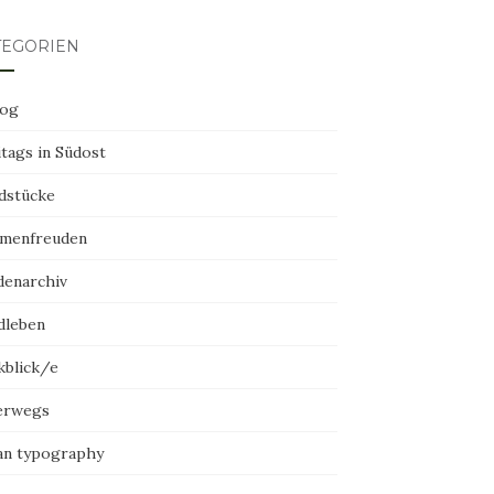
TEGORIEN
log
tags in Südost
dstücke
menfreuden
denarchiv
dleben
kblick/e
erwegs
an typography