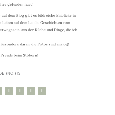
rher gefunden hast!
 auf dem Blog gibt es bildreiche Einblicke in
n Leben auf dem Lande, Geschichten vom
erwegssein, aus der Küche und Dinge, die ich
.
 Besondere daran: die Fotos sind analog!
l Freude beim Stöbern!
DERNORTS
glovin
instagram
twitter
pinterest
mail