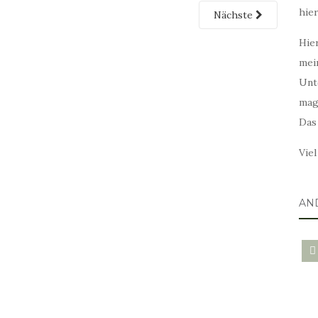
hie
Nächste
Hier
mei
Unt
mag
Das
Vie
AN
blo