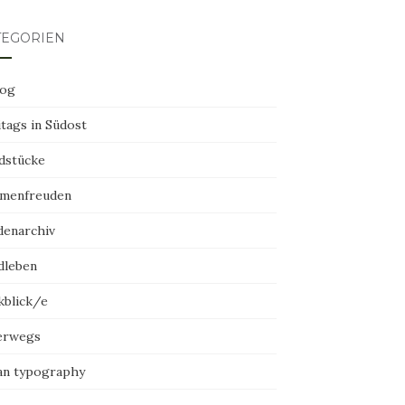
TEGORIEN
log
tags in Südost
dstücke
menfreuden
denarchiv
dleben
kblick/e
erwegs
an typography