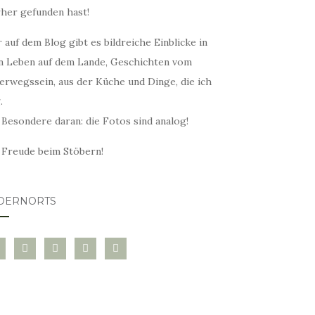
rher gefunden hast!
 auf dem Blog gibt es bildreiche Einblicke in
n Leben auf dem Lande, Geschichten vom
erwegssein, aus der Küche und Dinge, die ich
.
 Besondere daran: die Fotos sind analog!
l Freude beim Stöbern!
DERNORTS
glovin
instagram
twitter
pinterest
mail