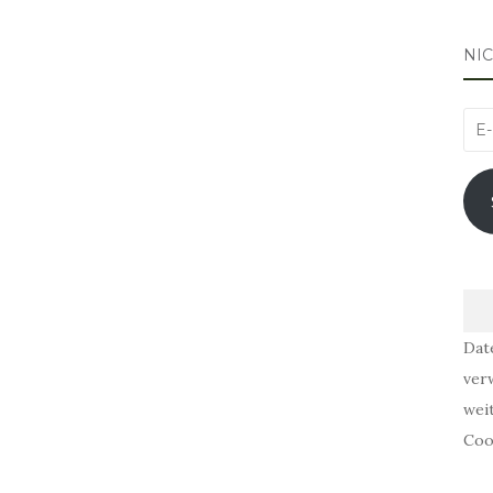
NI
E-
Mai
Adr
Dat
ver
wei
Coo