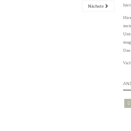
hie
Nächste
Hier
mei
Unt
mag
Das
Vie
AN
blo