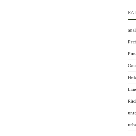
KA
ana
Frei
Fun
Gau
Hel
Lan
Rüc
unt
urb