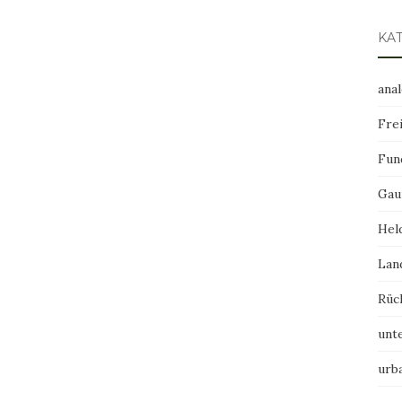
KA
ana
Frei
Fun
Gau
Hel
Lan
Rüc
unt
urb