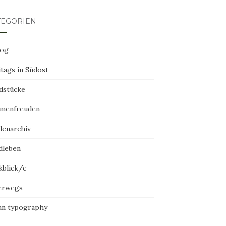
TEGORIEN
log
tags in Südost
dstücke
menfreuden
denarchiv
dleben
kblick/e
erwegs
an typography