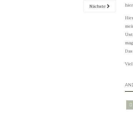
hie
Nächste
Hier
mei
Unt
mag
Das
Vie
AN
blo