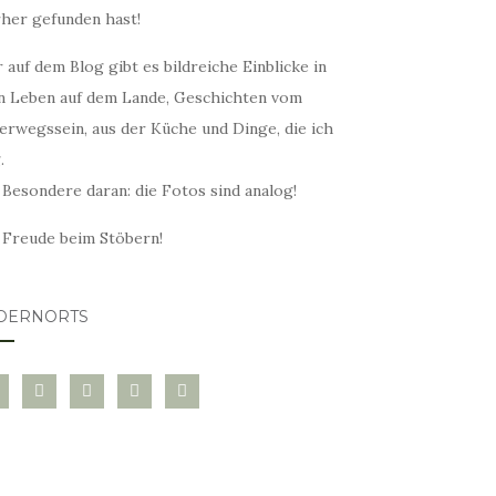
rher gefunden hast!
 auf dem Blog gibt es bildreiche Einblicke in
n Leben auf dem Lande, Geschichten vom
erwegssein, aus der Küche und Dinge, die ich
.
 Besondere daran: die Fotos sind analog!
l Freude beim Stöbern!
DERNORTS
glovin
instagram
twitter
pinterest
mail