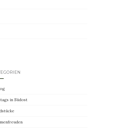
erest
TEGORIEN
log
tags in Südost
dstücke
menfreuden