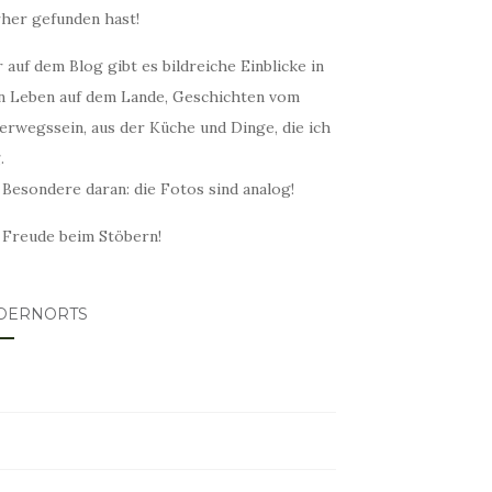
rher gefunden hast!
 auf dem Blog gibt es bildreiche Einblicke in
n Leben auf dem Lande, Geschichten vom
erwegssein, aus der Küche und Dinge, die ich
.
 Besondere daran: die Fotos sind analog!
l Freude beim Stöbern!
DERNORTS
lovin
tagram
ter