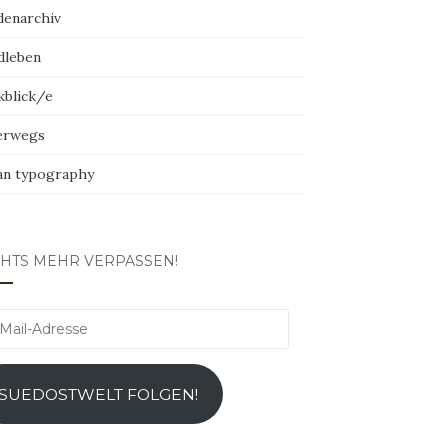
denarchiv
dleben
kblick/e
erwegs
an typography
CHTS MEHR VERPASSEN!
l-
esse
SUEDOSTWELT FOLGEN!