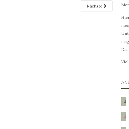
hie
Nächste
Hier
mei
Unt
mag
Das
Vie
AN
blog
ins
twit