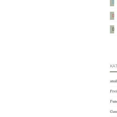
pint
mail
KA
ana
Frei
Fun
Gau