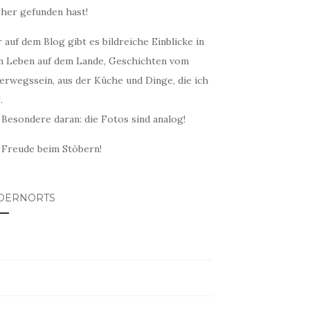
rher gefunden hast!
 auf dem Blog gibt es bildreiche Einblicke in
n Leben auf dem Lande, Geschichten vom
erwegssein, aus der Küche und Dinge, die ich
.
 Besondere daran: die Fotos sind analog!
l Freude beim Stöbern!
DERNORTS
lovin
tagram
ter