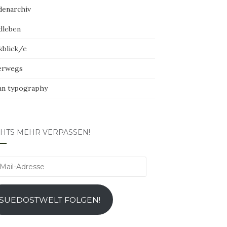
denarchiv
dleben
kblick/e
erwegs
an typography
CHTS MEHR VERPASSEN!
l-
esse
SUEDOSTWELT FOLGEN!