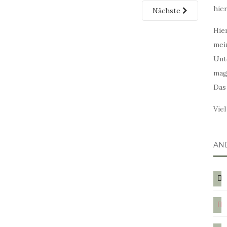
hie
Nächste
Hier
mei
Unt
mag
Das
Vie
AN
blog
ins
twit