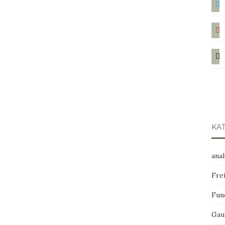
pint
mail
KA
ana
Frei
Fun
Gau