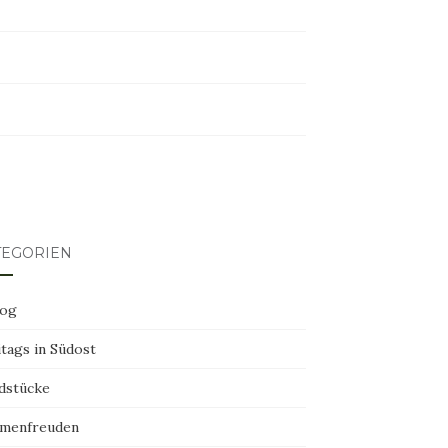
erest
TEGORIEN
log
tags in Südost
dstücke
menfreuden