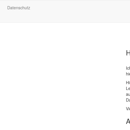
Datenschutz
H
Ic
hi
Hi
L
au
Da
Vi
A