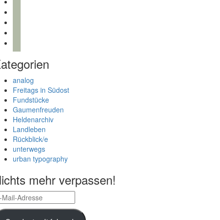
bloglovin
instagram
twitter
pinterest
mail
ategorien
analog
Freitags in Südost
Fundstücke
Gaumenfreuden
Heldenarchiv
Landleben
Rückblick/e
unterwegs
urban typography
ichts mehr verpassen!
il-
dresse