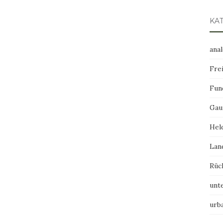
KA
ana
Frei
Fun
Gau
Hel
Lan
Rüc
unt
urb