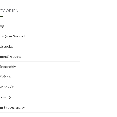
TEGORIEN
log
tags in Südost
dstücke
menfreuden
denarchiv
dleben
kblick/e
erwegs
an typography