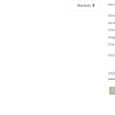
hie
Nächste
Hier
mei
Unt
mag
Das
Vie
AN
blo