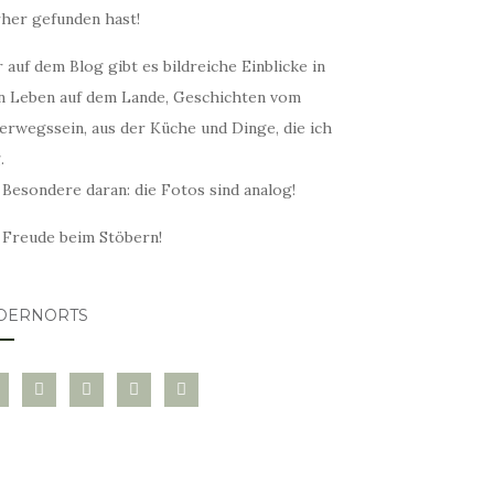
rher gefunden hast!
 auf dem Blog gibt es bildreiche Einblicke in
n Leben auf dem Lande, Geschichten vom
erwegssein, aus der Küche und Dinge, die ich
.
 Besondere daran: die Fotos sind analog!
l Freude beim Stöbern!
DERNORTS
glovin
instagram
twitter
pinterest
mail