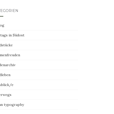
TEGORIEN
log
tags in Südost
dstücke
menfreuden
denarchiv
dleben
kblick/e
erwegs
an typography