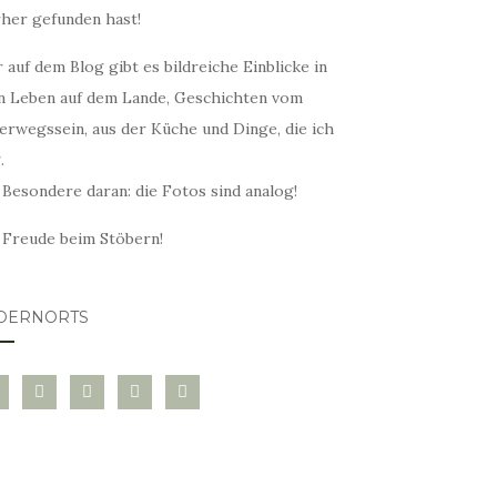
rher gefunden hast!
 auf dem Blog gibt es bildreiche Einblicke in
n Leben auf dem Lande, Geschichten vom
erwegssein, aus der Küche und Dinge, die ich
.
 Besondere daran: die Fotos sind analog!
l Freude beim Stöbern!
DERNORTS
glovin
instagram
twitter
pinterest
mail