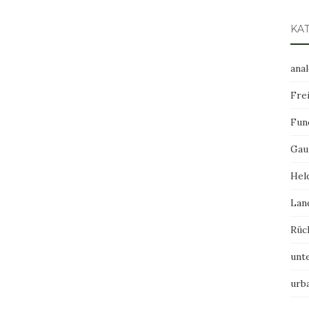
KA
ana
Frei
Fun
Gau
Hel
Lan
Rüc
unt
urb