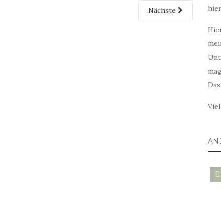
hie
Nächste
Hier
mei
Unt
mag
Das
Vie
AN
blo