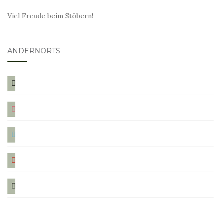
Viel Freude beim Stöbern!
ANDERNORTS
bloglovin
instagram
twitter
pinterest
mail