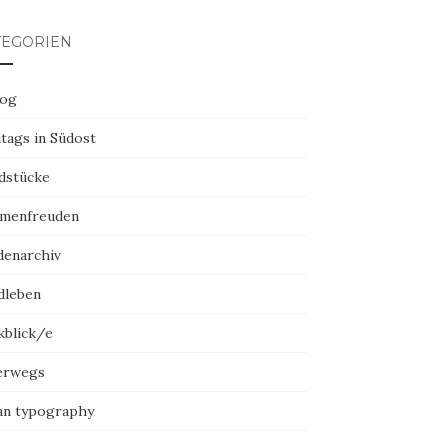
TEGORIEN
log
tags in Südost
dstücke
menfreuden
denarchiv
dleben
kblick/e
erwegs
an typography