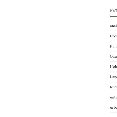
KA
ana
Frei
Fun
Gau
Hel
Lan
Rüc
unt
urb