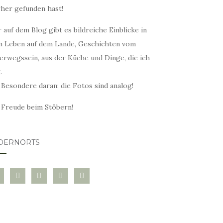
rher gefunden hast!
 auf dem Blog gibt es bildreiche Einblicke in
n Leben auf dem Lande, Geschichten vom
erwegssein, aus der Küche und Dinge, die ich
.
 Besondere daran: die Fotos sind analog!
l Freude beim Stöbern!
DERNORTS
glovin
instagram
twitter
pinterest
mail