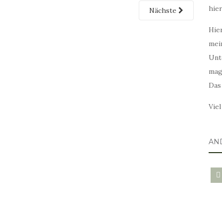
hie
Nächste
Hier
mei
Unt
mag
Das
Vie
AN
blo