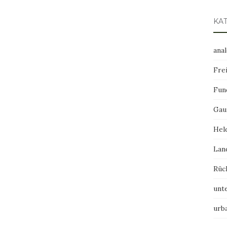
KA
ana
Frei
Fun
Gau
Hel
Lan
Rüc
unt
urb