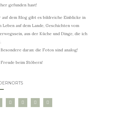
rher gefunden hast!
 auf dem Blog gibt es bildreiche Einblicke in
n Leben auf dem Lande, Geschichten vom
erwegssein, aus der Küche und Dinge, die ich
.
 Besondere daran: die Fotos sind analog!
l Freude beim Stöbern!
DERNORTS
glovin
instagram
twitter
pinterest
mail