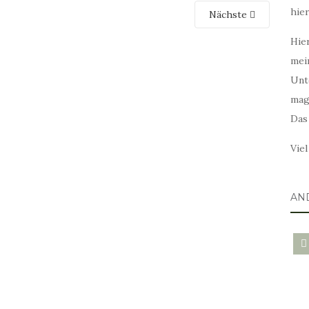
hie
Nächste
Hier
mei
Unt
mag
Das
Vie
AN
blo