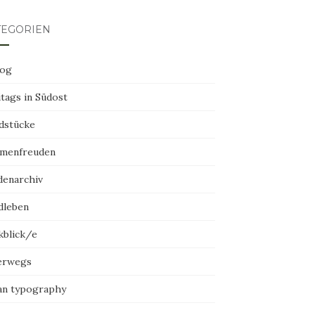
TEGORIEN
log
tags in Südost
dstücke
menfreuden
denarchiv
dleben
kblick/e
erwegs
an typography