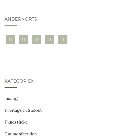
ANDERNORTS
bloglovin
instagram
twitter
pinterest
mail
KATEGORIEN
analog
Freitags in Südost
Fundstücke
Gaumenfreuden