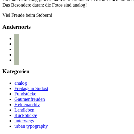
Das Besondere daran: die Fotos sind analog!
Viel Freude beim Stöbern!
Andernorts
bloglovin
instagram
twitter
pinterest
mail
Kategorien
analog
Freitags in Südost
Fundstücke
Gaumenfreuden
Heldenarchiv
Landleben
Rückblick/e
unterwegs
urban typography