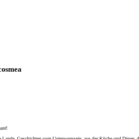
cosmea
ast!
em Lande, Geschichten vom Unterwegssein, aus der Küche und Dinge, d