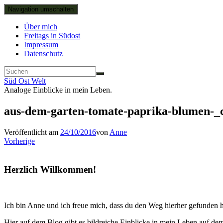
Navigation umschalten
Über mich
Freitags in Südost
Impressum
Datenschutz
Süd Ost Welt
Analoge Einblicke in mein Leben.
aus-dem-garten-tomate-paprika-blumen-_
Veröffentlicht am
24/10/2016
von
Anne
Vorherige
Herzlich Willkommen!
Ich bin Anne und ich freue mich, dass du den Weg hierher gefunden h
Hier auf dem Blog gibt es bildreiche Einblicke in mein Leben auf d