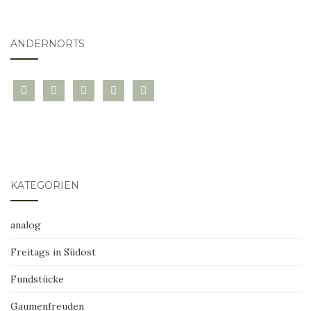
ANDERNORTS
bloglovin
instagram
twitter
pinterest
mail
KATEGORIEN
analog
Freitags in Südost
Fundstücke
Gaumenfreuden