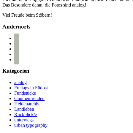
Das Besondere daran: die Fotos sind analog!
Viel Freude beim Stöbern!
Andernorts
bloglovin
instagram
twitter
pinterest
mail
Kategorien
analog
Freitags in Südost
Fundstücke
Gaumenfreuden
Heldenarchiv
Landleben
Rückblick/e
unterwegs
urban typography