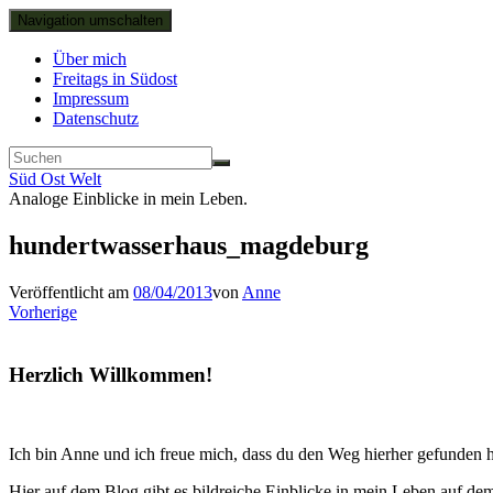
Navigation umschalten
Über mich
Freitags in Südost
Impressum
Datenschutz
Süd Ost Welt
Analoge Einblicke in mein Leben.
hundertwasserhaus_magdeburg
Veröffentlicht am
08/04/2013
von
Anne
Vorherige
Herzlich Willkommen!
Ich bin Anne und ich freue mich, dass du den Weg hierher gefunden h
Hier auf dem Blog gibt es bildreiche Einblicke in mein Leben auf d