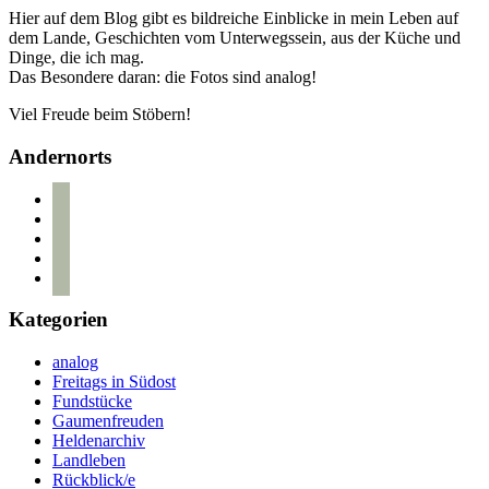
Hier auf dem Blog gibt es bildreiche Einblicke in mein Leben auf
dem Lande, Geschichten vom Unterwegssein, aus der Küche und
Dinge, die ich mag.
Das Besondere daran: die Fotos sind analog!
Viel Freude beim Stöbern!
Andernorts
bloglovin
instagram
twitter
pinterest
mail
Kategorien
analog
Freitags in Südost
Fundstücke
Gaumenfreuden
Heldenarchiv
Landleben
Rückblick/e