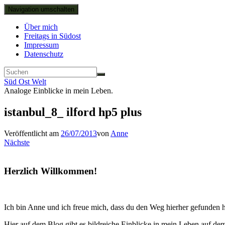
Navigation umschalten
Über mich
Freitags in Südost
Impressum
Datenschutz
Süd Ost Welt
Analoge Einblicke in mein Leben.
istanbul_8_ ilford hp5 plus
Veröffentlicht am
26/07/2013
von
Anne
Nächste
Herzlich Willkommen!
Ich bin Anne und ich freue mich, dass du den Weg hierher gefunden h
Hier auf dem Blog gibt es bildreiche Einblicke in mein Leben auf d