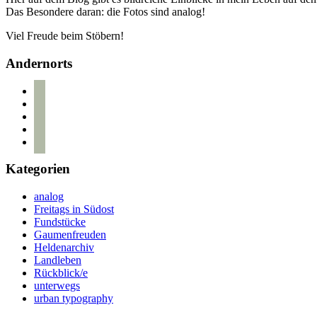
Das Besondere daran: die Fotos sind analog!
Viel Freude beim Stöbern!
Andernorts
bloglovin
instagram
twitter
pinterest
mail
Kategorien
analog
Freitags in Südost
Fundstücke
Gaumenfreuden
Heldenarchiv
Landleben
Rückblick/e
unterwegs
urban typography