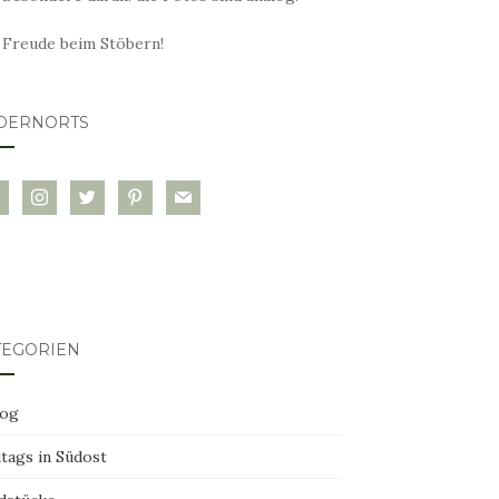
l Freude beim Stöbern!
DERNORTS
glovin
instagram
twitter
pinterest
mail
TEGORIEN
log
tags in Südost