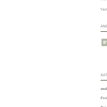
Vie
AN
blo
KA
ana
Frei