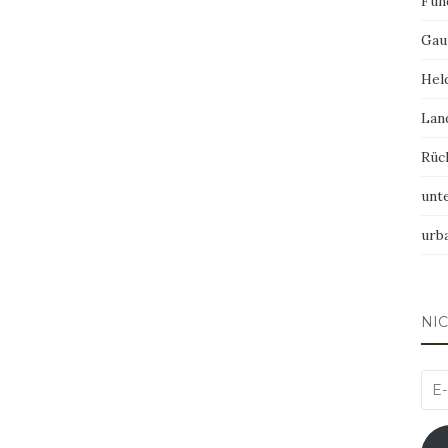
Fun
Gau
Hel
Lan
Rüc
unt
urb
NI
E-
Mai
Adr