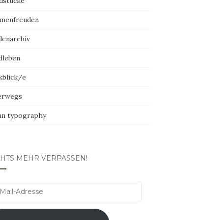
dstücke
menfreuden
denarchiv
dleben
kblick/e
erwegs
an typography
CHTS MEHR VERPASSEN!
l-
esse