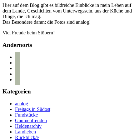
Hier auf dem Blog gibt es bildreiche Einblicke in mein Leben auf
dem Lande, Geschichten vom Unterwegssein, aus der Küche und
Dinge, die ich mag.
Das Besondere daran: die Fotos sind analog!
Viel Freude beim Stöbern!
Andernorts
bloglovin
instagram
twitter
pinterest
mail
Kategorien
analog
Freitags in Südost
Fundstücke
Gaumenfreuden
Heldenarchiv
Landleben
Rückblick/e