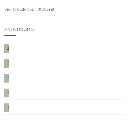
Viel Freude beim Stöbern!
ANDERNORTS
bloglovin
instagram
twitter
pinterest
mail