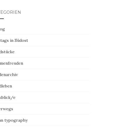
TEGORIEN
log
tags in Südost
dstücke
menfreuden
denarchiv
dleben
kblick/e
erwegs
an typography