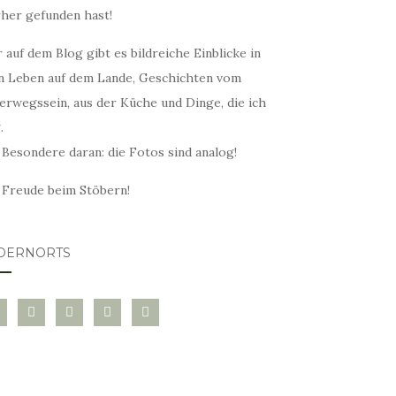
rher gefunden hast!
 auf dem Blog gibt es bildreiche Einblicke in
n Leben auf dem Lande, Geschichten vom
erwegssein, aus der Küche und Dinge, die ich
.
 Besondere daran: die Fotos sind analog!
l Freude beim Stöbern!
DERNORTS
glovin
instagram
twitter
pinterest
mail