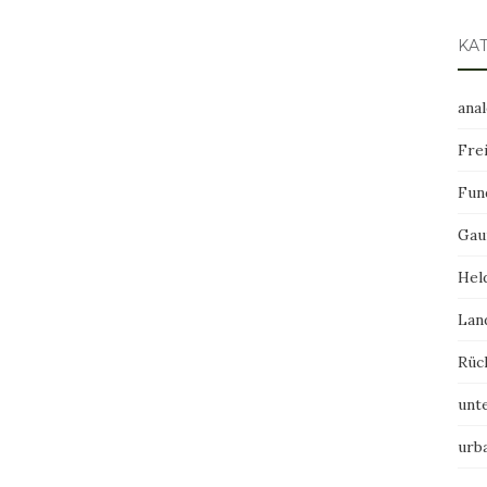
KA
ana
Frei
Fun
Gau
Hel
Lan
Rüc
unt
urb