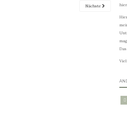
hie
Nächste
Hier
mei
Unt
mag
Das
Vie
AN
blo