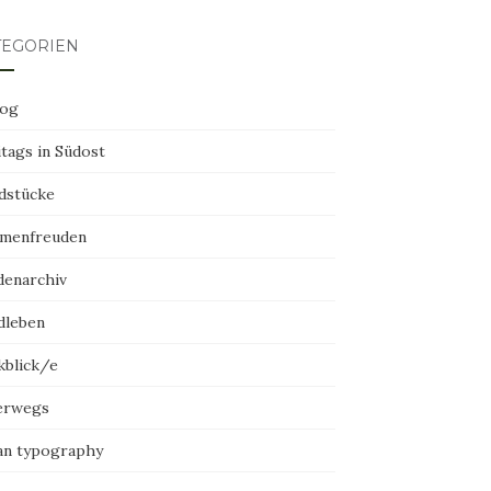
TEGORIEN
log
tags in Südost
dstücke
menfreuden
denarchiv
dleben
kblick/e
erwegs
an typography