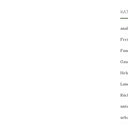
KA
ana
Frei
Fun
Gau
Hel
Lan
Rüc
unt
urb