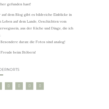
rher gefunden hast!
 auf dem Blog gibt es bildreiche Einblicke in
n Leben auf dem Lande, Geschichten vom
erwegssein, aus der Küche und Dinge, die ich
.
 Besondere daran: die Fotos sind analog!
l Freude beim Stöbern!
DERNORTS
glovin
instagram
twitter
pinterest
mail