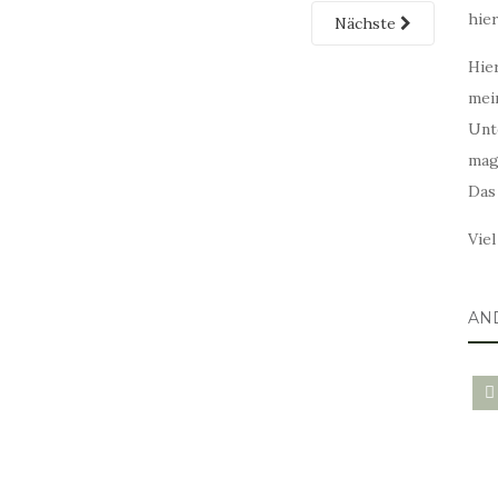
hie
Nächste
Hier
mei
Unt
mag
Das
Vie
AN
blo