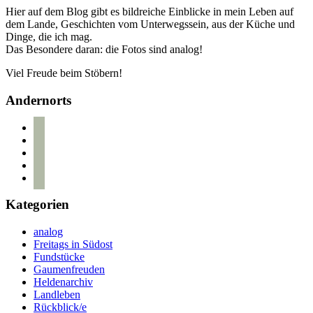
Hier auf dem Blog gibt es bildreiche Einblicke in mein Leben auf
dem Lande, Geschichten vom Unterwegssein, aus der Küche und
Dinge, die ich mag.
Das Besondere daran: die Fotos sind analog!
Viel Freude beim Stöbern!
Andernorts
bloglovin
instagram
twitter
pinterest
mail
Kategorien
analog
Freitags in Südost
Fundstücke
Gaumenfreuden
Heldenarchiv
Landleben
Rückblick/e