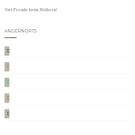
Viel Freude beim Stöbern!
ANDERNORTS
bloglovin
instagram
twitter
pinterest
mail