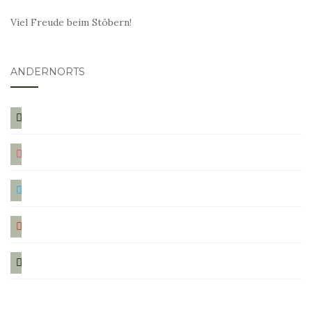
Viel Freude beim Stöbern!
ANDERNORTS
bloglovin
instagram
twitter
pinterest
mail