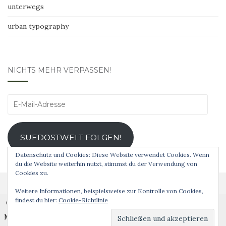
unterwegs
urban typography
NICHTS MEHR VERPASSEN!
E-
Mail-
Adresse
SUEDOSTWELT FOLGEN!
Datenschutz und Cookies: Diese Website verwendet Cookies. Wenn
du die Website weiterhin nutzt, stimmst du der Verwendung von
Cookies zu.
Weitere Informationen, beispielsweise zur Kontrolle von Cookies,
findest du hier:
Cookie-Richtlinie
Cookies erleichtern die Bereitstellung unserer Dienste.
Analog ist schöner! © 2019 Theme von
Colorlib
Powered by
WordPress
Mit der Nutzung unserer Dienste erklären Sie sich damit