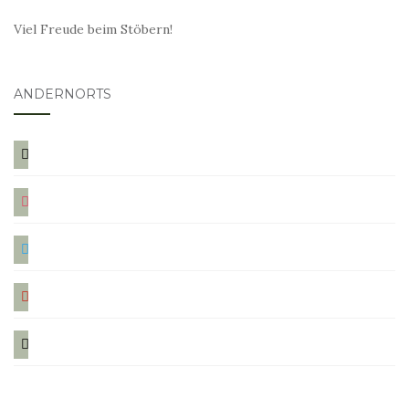
Viel Freude beim Stöbern!
ANDERNORTS
bloglovin
instagram
twitter
pinterest
mail