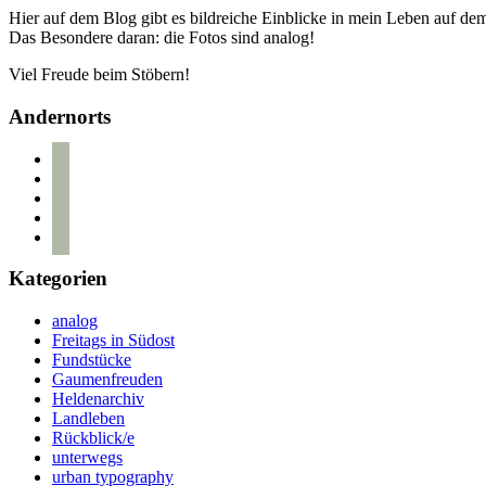
Hier auf dem Blog gibt es bildreiche Einblicke in mein Leben auf d
Das Besondere daran: die Fotos sind analog!
Viel Freude beim Stöbern!
Andernorts
bloglovin
instagram
twitter
pinterest
mail
Kategorien
analog
Freitags in Südost
Fundstücke
Gaumenfreuden
Heldenarchiv
Landleben
Rückblick/e
unterwegs
urban typography