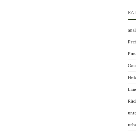
KA
ana
Frei
Fun
Gau
Hel
Lan
Rüc
unt
urb