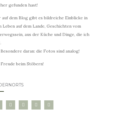
rher gefunden hast!
 auf dem Blog gibt es bildreiche Einblicke in
n Leben auf dem Lande, Geschichten vom
erwegssein, aus der Küche und Dinge, die ich
.
 Besondere daran: die Fotos sind analog!
l Freude beim Stöbern!
DERNORTS
glovin
instagram
twitter
pinterest
mail