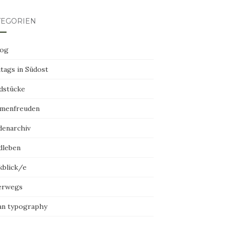
TEGORIEN
log
tags in Südost
dstücke
menfreuden
denarchiv
dleben
kblick/e
erwegs
an typography