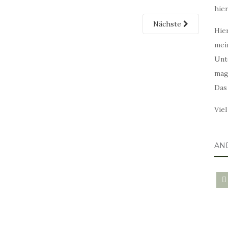
hie
Nächste
Hier
mei
Unt
mag
Das
Vie
AN
blo